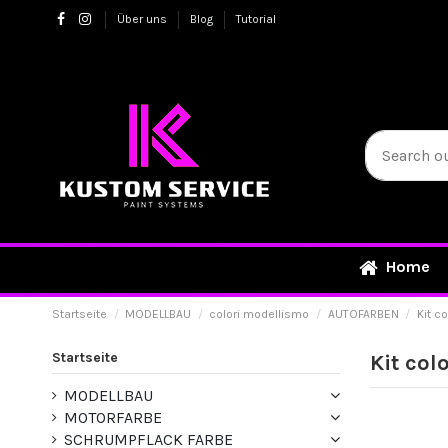
Über uns
Blog
Tutorial
Home
Startseite
MODELLBAU
colori modellismo
AUTOFARBEN
Kit c
Startseite
Kit col
MODELLBAU
MOTORFARBE
SCHRUMPFLACK FARBE