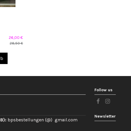
26,00 €
28,50 €
rb
Follow us
Newsletter
B):
bpsbestellungen (@) gmail.com