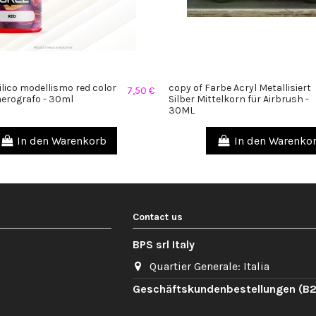
ilico modellismo red color
copy of Farbe Acryl Metallisiert
7,50 €
aerografo - 30ml
Silber Mittelkorn für Airbrush -
30ML
In den Warenkorb
In den Warenko
Contact us
BPS srl Italy
Quartier Generale: Italia
Geschäftskundenbestellungen (B2