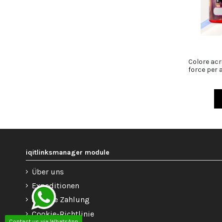
Colore acr
force per 
iqitlinksmanager module
Über uns
Expeditionen
Sichere Zahlung
Cookie-Richtlinie
Contact us via WhatsApp