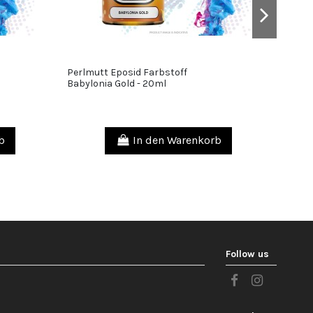
Perlmutt Eposid Farbstoff
Resina
10,00 €
15,00 €
Babylonia Gold - 20ml
Resist
Terrazz
b
In den Warenkorb
Follow us