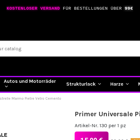
KOSTENLOSER VERSAND
FÜR BESTELLUNGEN ÜBER
99€
Autos und Motorräder
Strukturlack
Harze
astrelle Marmo Pietre Vetro Cemento
Primer Universale P
Artikel-Nr.
130 per 1 pz