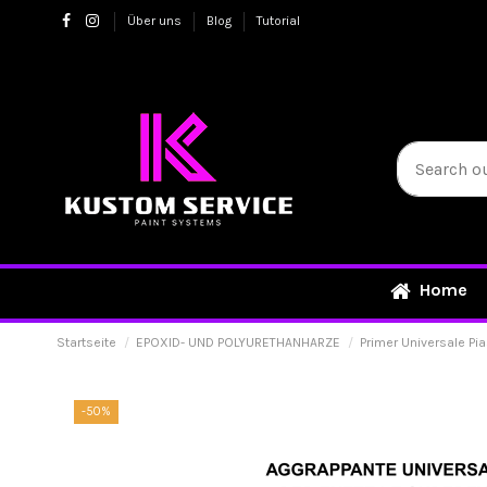
Über uns
Blog
Tutorial
Home
Startseite
EPOXID- UND POLYURETHANHARZE
Primer Universale Pi
-50%