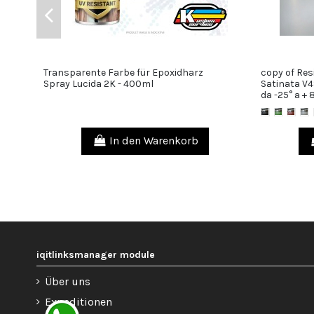
Transparente Farbe für Epoxidharz
copy of Res
38,00 €
Spray Lucida 2K - 400ml
Satinata V
da -25° a + 8
In den Warenkorb
iqitlinksmanager module
Über uns
Expeditionen