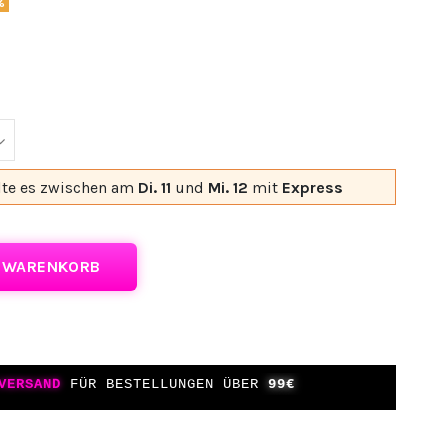
%
lte es
zwischen am
Di. 11
und
Mi. 12
mit
Express
N WARENKORB
VERSAND
FÜR BESTELLUNGEN ÜBER
99€