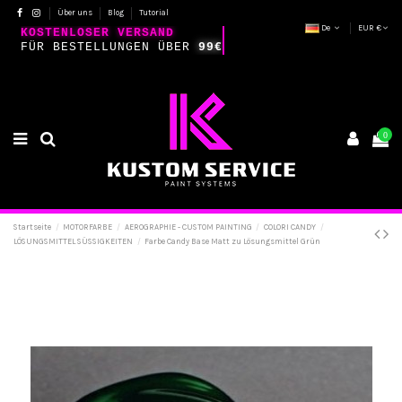
Über uns
Blog
Tutorial
De
EUR €
KOSTENLOSER VERSAND
FÜR BESTELLUNGEN ÜBER
99€
0
Startseite
MOTORFARBE
AEROGRAPHIE - CUSTOM PAINTING
COLORI CANDY
LÖSUNGSMITTEL SÜSSIGKEITEN
Farbe Candy Base Matt zu Lösungsmittel Grün