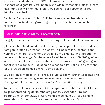
wir es von mindestens 100/120% mit langsamem oder
Standardlösungsmittel verdünnen, wenn wir im Winter sind, bis zu einem
Maximum, das wir nicht definieren, weil es von der Verwendung des
Künstlers abhängt.
Die Farbe Candy wird mit dem üblichen Karosserienitro oder einem
empfohlenen Acryllösungsmittel gereinigt, um die Aeropenne nicht zu
verderben.
WIE SIE DIE CANDY ANWENDEN
Sie gilt je nach ihrer technischen Erfahrung und Sicherheit auf zwei Arten:
1) Eine leichte Hand und drei Volle Hände, um die perfekte Farbe und den
richtigen Farbton zu erhalten. In diesem Fall ist darauf zu achten, denn
wenn sie nicht perfekt beherrscht wird, können Mängel wie Farbstreifen
und mehr oder weniger farbbeladene Bereiche auftreten. Die Süßigkeiten
sind transparent und müssen daher die Halterung gleichmäßig sättigen,
sonst wird sie befleckt, und sobald sie befleckt ist, kann sie nicht mehr
repariert werden, so daß sie von vorne beginnt.
2) Es gelten so viele leichte Hände, bis Sie mit dem Farbton gesättigt sind,
den wir am meisten mögen. Deshalb ist es gut, ein langsames
Lösungsmittel zu verwenden, das keine Staubsaußen erzeugt.
Am Ende schützen wir alles mit 2K-Transparent und UV-Filter. Der Filter ist
bei jeder Anwendung der Durchsichtigkeit zu verwenden, um den
größtmöglichen Schutz zu bieten. Wenn Sie es nicht auf jede Schicht
anwenden möchten, tun Sie es zumindest in der letzten Schicht.