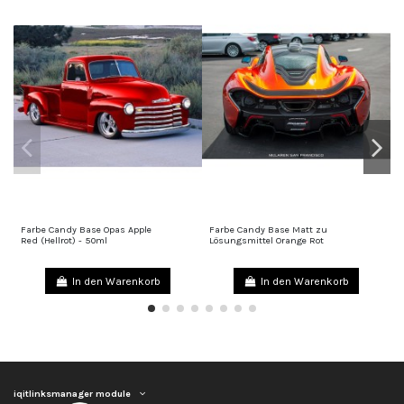
Farbe Candy Base Opas Apple
Farbe Candy Base Matt zu
F
25,00 €
25,00 €
Red (Hellrot) - 50ml
Lösungsmittel Orange Rot
L
In den Warenkorb
In den Warenkorb
iqitlinksmanager module