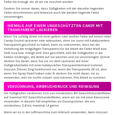
Farbe lila erzeugt, als ob wir sie mischen würden.
Denken Sie immer daran, dass Süßigkeiten mit der darunter liegenden
Farbe verschmelzen und teilweise auch die darüber liegende Farbe
verunreinigen.
NIEMALS AUF EINEM UNGESCHÜTZTEN CANDY MIT
TRANSPARENT LACKIEREN
Wenn Sie zufällig direkt mit einer gelben oder weißen Farbe auf einem roten
Candy-Sockel lackieren oder airbrushen, ohne sie zuvor mit katalysiertem
Transparent geschützt zu haben, kann es vorkommen, dass bei der
Verleihung der endgültigen Transparenz für die Arbeit die Farbe Weiß bzw.
Gelb rosa bzw. orange wird. Dies geschieht, weil die Süßigkeiten in die
Farben eindringen, die direkt auf sie weichen und sie verunreinigen. QUindi
denken Sie daran, dass Sie sie vor dem Lackieren auf einer
Süßigkeitenfarbe mit einer katalysierten Transparentenhand isolieren
müssen. Dieses Ding funktioniert nur, wenn die Transparente 2K ist, also
wenn Sie Spray fixiert haben oder 1k denken Sie nicht daran, sie zu
verwenden, weil sie nichts nützen. und riskieren, Ihre Arbeit zu ruinieren.
VERDÜNNUNG, AIRBRUSHDRUCK UND REINIGUNG
Die Süßigkeiten verdünnen sich von mindestens 80 Gewichtshundertteilen
auf maximal 100 Gewichtshundertteilen, wenn wir sie mit einer Karosserie
verwenden. In diesem Fall empfehlen wir Düsenpistolen, die von
mindestens 0,8 bis maximal 1,4 gehen.
Wenn wir es in der Luftmaschine zum Airbrush verwenden, dann müssen