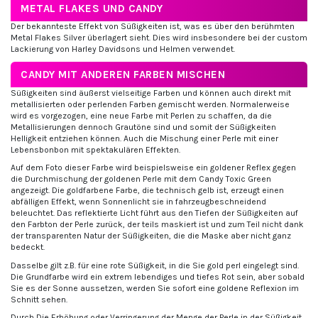
METAL FLAKES UND CANDY
Der bekannteste Effekt von Süßigkeiten ist, was es über den berühmten
Metal Flakes Silver überlagert sieht. Dies wird insbesondere bei der custom
Lackierung von Harley Davidsons und Helmen verwendet.
CANDY MIT ANDEREN FARBEN MISCHEN
Süßigkeiten sind äußerst vielseitige Farben und können auch direkt mit
metallisierten oder perlenden Farben gemischt werden. Normalerweise
wird es vorgezogen, eine neue Farbe mit Perlen zu schaffen, da die
Metallisierungen dennoch Grautöne sind und somit der Süßigkeiten
Helligkeit entziehen können. Auch die Mischung einer Perle mit einer
Lebensbonbon mit spektakulären Effekten.
Auf dem Foto dieser Farbe wird beispielsweise ein goldener Reflex gegen
die Durchmischung der goldenen Perle mit dem Candy Toxic Green
angezeigt. Die goldfarbene Farbe, die technisch gelb ist, erzeugt einen
abfälligen Effekt, wenn Sonnenlicht sie in fahrzeugbeschneidend
beleuchtet. Das reflektierte Licht führt aus den Tiefen der Süßigkeiten auf
den Farbton der Perle zurück, der teils maskiert ist und zum Teil nicht dank
der transparenten Natur der Süßigkeiten, die die Maske aber nicht ganz
bedeckt.
Dasselbe gilt z.B. für eine rote Süßigkeit, in die Sie gold perl eingelegt sind.
Die Grundfarbe wird ein extrem lebendiges und tiefes Rot sein, aber sobald
Sie es der Sonne aussetzen, werden Sie sofort eine goldene Reflexion im
Schnitt sehen.
Durch Die Erhöhung oder Verringerung der Menge der Perle in der Süßigkeit