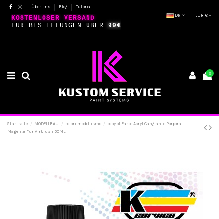
Über uns
Blog
Tutorial
De
EUR €
KOSTENLOSER VERSAND
FÜR BESTELLUNGEN ÜBER
99€
0
Startseite
MODELLBAU
colori modellismo
copy of Farbe Acryl Cangiante Porpora
Magenta Für Airbrush 30ML