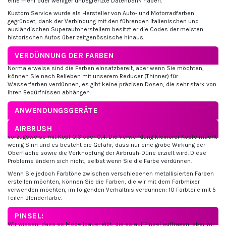
eine mehr oder weniger unbegrenzte Datenbank haben.
Kustom Service wurde als Hersteller von Auto- und Motorradfarben
gegründet, dank der Verbindung mit den führenden italienischen und
ausländischen Superautoherstellern besitzt er die Codes der meisten
historischen Autos über zeitgenössische hinaus.
VERDÜNNUNG DER FARBEN
Normalerweise sind die Farben einsatzbereit, aber wenn Sie möchten,
können Sie nach Belieben mit unserem Reducer (Thinner) für
Wasserfarben verdünnen, es gibt keine präzisen Dosen, die sehr stark von
Ihren Bedürfnissen abhängen.
ANWENDUNGSGERÄTE
AIRBRUSH
vorzugsweise mit Kopf 0,3 oder 0,4. Die Verwendung kleinerer Köpfe macht
wenig Sinn und es besteht die Gefahr, dass nur eine grobe Wirkung der
Oberfläche sowie die Verknöpfung der Airbrush-Düne erzielt wird. Diese
Probleme ändern sich nicht, selbst wenn Sie die Farbe verdünnen.
Wenn Sie jedoch Farbtöne zwischen verschiedenen metallisierten Farben
erstellen möchten, können Sie die Farben, die wir mit dem Farbmixer
verwenden möchten, im folgenden Verhältnis verdünnen: 10 Farbteile mit 5
Teilen Blenderfarbe.
PINSEL:
Wir wissen, dass es Modellbauer gibt, die es auf Pinsel auftragen, aber wir