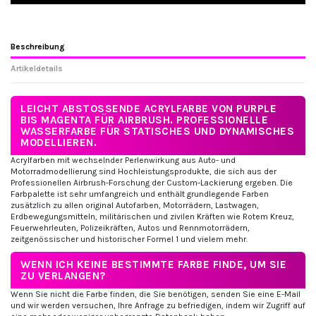
Beschreibung
Artikeldetails
LEICHT ABSTOSSENDE ACRYLFARBE VON PURPLE B
IS MAGENTA FÜR AIRBRUSH. PROFESSIONELLE W
ASSERFARBE FÜR STATISCHES UND DYNAMISCHES M
ODELLIEREN.
Acrylfarben mit wechselnder Perlenwirkung aus Auto- und
Motorradmodellierung sind Hochleistungsprodukte, die sich aus der
Professionellen Airbrush-Forschung der Custom-Lackierung ergeben. Die
Farbpalette ist sehr umfangreich und enthält grundlegende Farben
zusätzlich zu allen original Autofarben, Motorrädern, Lastwagen,
Erdbewegungsmitteln, militärischen und zivilen Kräften wie Rotem Kreuz,
Feuerwehrleuten, Polizeikräften, Autos und Rennmotorrädern,
zeitgenössischer und historischer Formel 1 und vielem mehr.
WENN ICH KEINE BESTIMMTE FARBE FINDE, UM SIE
ZU VERLANGEN?
Wenn Sie nicht die Farbe finden, die Sie benötigen, senden Sie eine E-Mail
und wir werden versuchen, Ihre Anfrage zu befriedigen, indem wir Zugriff auf