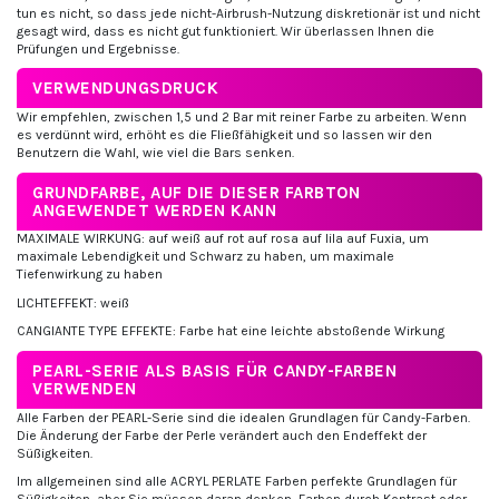
tun es nicht, so dass jede nicht-Airbrush-Nutzung diskretionär ist und nicht
gesagt wird, dass es nicht gut funktioniert. Wir überlassen Ihnen die
Prüfungen und Ergebnisse.
VERWENDUNGSDRUCK
Wir empfehlen, zwischen 1,5 und 2 Bar mit reiner Farbe zu arbeiten. Wenn
es verdünnt wird, erhöht es die Fließfähigkeit und so lassen wir den
Benutzern die Wahl, wie viel die Bars senken.
GRUNDFARBE, AUF DIE DIESER FARBTON
ANGEWENDET WERDEN KANN
MAXIMALE WIRKUNG: auf weiß auf rot auf rosa auf lila auf Fuxia, um
maximale Lebendigkeit und Schwarz zu haben, um maximale
Tiefenwirkung zu haben
LICHTEFFEKT: weiß
CANGIANTE TYPE EFFEKTE: Farbe hat eine leichte abstoßende Wirkung
PEARL-SERIE ALS BASIS FÜR CANDY-FARBEN
VERWENDEN
Alle Farben der PEARL-Serie sind die idealen Grundlagen für Candy-Farben.
Die Änderung der Farbe der Perle verändert auch den Endeffekt der
Süßigkeiten.
Im allgemeinen sind alle ACRYL PERLATE Farben perfekte Grundlagen für