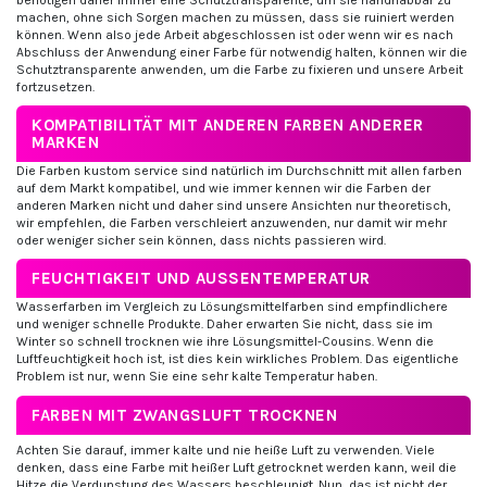
machen, ohne sich Sorgen machen zu müssen, dass sie ruiniert werden
können. Wenn also jede Arbeit abgeschlossen ist oder wenn wir es nach
Abschluss der Anwendung einer Farbe für notwendig halten, können wir die
Schutztransparente anwenden, um die Farbe zu fixieren und unsere Arbeit
fortzusetzen.
KOMPATIBILITÄT MIT ANDEREN FARBEN ANDERER
MARKEN
Die Farben kustom service sind natürlich im Durchschnitt mit allen farben
auf dem Markt kompatibel, und wie immer kennen wir die Farben der
anderen Marken nicht und daher sind unsere Ansichten nur theoretisch,
wir empfehlen, die Farben verschleiert anzuwenden, nur damit wir mehr
oder weniger sicher sein können, dass nichts passieren wird.
FEUCHTIGKEIT UND AUSSENTEMPERATUR
Wasserfarben im Vergleich zu Lösungsmittelfarben sind empfindlichere
und weniger schnelle Produkte. Daher erwarten Sie nicht, dass sie im
Winter so schnell trocknen wie ihre Lösungsmittel-Cousins. Wenn die
Luftfeuchtigkeit hoch ist, ist dies kein wirkliches Problem. Das eigentliche
Problem ist nur, wenn Sie eine sehr kalte Temperatur haben.
FARBEN MIT ZWANGSLUFT TROCKNEN
Achten Sie darauf, immer kalte und nie heiße Luft zu verwenden. Viele
denken, dass eine Farbe mit heißer Luft getrocknet werden kann, weil die
Hitze die Verdunstung des Wassers beschleunigt. Nun, das ist nicht der