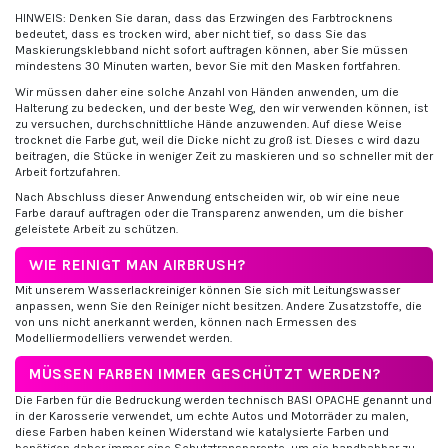
HINWEIS: Denken Sie daran, dass das Erzwingen des Farbtrocknens
bedeutet, dass es trocken wird, aber nicht tief, so dass Sie das
Maskierungsklebband nicht sofort auftragen können, aber Sie müssen
mindestens 30 Minuten warten, bevor Sie mit den Masken fortfahren.
Wir müssen daher eine solche Anzahl von Händen anwenden, um die
Halterung zu bedecken, und der beste Weg, den wir verwenden können, ist
zu versuchen, durchschnittliche Hände anzuwenden. Auf diese Weise
trocknet die Farbe gut, weil die Dicke nicht zu groß ist. Dieses c wird dazu
beitragen, die Stücke in weniger Zeit zu maskieren und so schneller mit der
Arbeit fortzufahren.
Nach Abschluss dieser Anwendung entscheiden wir, ob wir eine neue
Farbe darauf auftragen oder die Transparenz anwenden, um die bisher
geleistete Arbeit zu schützen.
WIE REINIGT MAN AIRBRUSH?
Mit unserem Wasserlackreiniger können Sie sich mit Leitungswasser
anpassen, wenn Sie den Reiniger nicht besitzen. Andere Zusatzstoffe, die
von uns nicht anerkannt werden, können nach Ermessen des
Modelliermodelliers verwendet werden.
MÜSSEN FARBEN IMMER GESCHÜTZT WERDEN?
Die Farben für die Bedruckung werden technisch BASI OPACHE genannt und
in der Karosserie verwendet, um echte Autos und Motorräder zu malen,
diese Farben haben keinen Widerstand wie katalysierte Farben und
benötigen daher immer eine Schutztransparente, um sie handhabbar zu