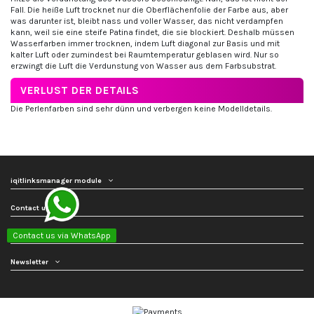
Fall. Die heiße Luft trocknet nur die Oberflächenfolie der Farbe aus, aber
was darunter ist, bleibt nass und voller Wasser, das nicht verdampfen
kann, weil sie eine steife Patina findet, die sie blockiert. Deshalb müssen
Wasserfarben immer trocknen, indem Luft diagonal zur Basis und mit
kalter Luft oder zumindest bei Raumtemperatur geblasen wird. Nur so
erzwingt die Luft die Verdunstung von Wasser aus dem Farbsubstrat.
VERLUST DER DETAILS
Die Perlenfarben sind sehr dünn und verbergen keine Modelldetails.
iqitlinksmanager module
Contact us
Follow us
Contact us via WhatsApp
Newsletter