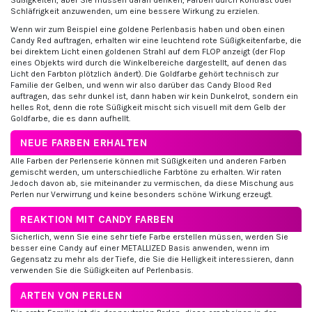
Süßigkeiten, aber Sie müssen daran denken, Farben durch Kontrast oder
Schläfrigkeit anzuwenden, um eine bessere Wirkung zu erzielen.
Wenn wir zum Beispiel eine goldene Perlenbasis haben und oben einen
Candy Red auftragen, erhalten wir eine leuchtend rote Süßigkeitenfarbe, die
bei direktem Licht einen goldenen Strahl auf dem FLOP anzeigt (der Flop
eines Objekts wird durch die Winkelbereiche dargestellt, auf denen das
Licht den Farbton plötzlich ändert). Die Goldfarbe gehört technisch zur
Familie der Gelben, und wenn wir also darüber das Candy Blood Red
auftragen, das sehr dunkel ist, dann haben wir kein Dunkelrot, sondern ein
helles Rot, denn die rote Süßigkeit mischt sich visuell mit dem Gelb der
Goldfarbe, die es dann aufhellt.
NEUE FARBEN ERHALTEN
Alle Farben der Perlenserie können mit Süßigkeiten und anderen Farben
gemischt werden, um unterschiedliche Farbtöne zu erhalten. Wir raten
Jedoch davon ab, sie miteinander zu vermischen, da diese Mischung aus
Perlen nur Verwirrung und keine besonders schöne Wirkung erzeugt.
REAKTION MIT CANDY FARBEN
Sicherlich, wenn Sie eine sehr tiefe Farbe erstellen müssen, werden Sie
besser eine Candy auf einer METALLIZED Basis anwenden, wenn im
Gegensatz zu mehr als der Tiefe, die Sie die Helligkeit interessieren, dann
verwenden Sie die Süßigkeiten auf Perlenbasis.
ARTEN VON PERLEN