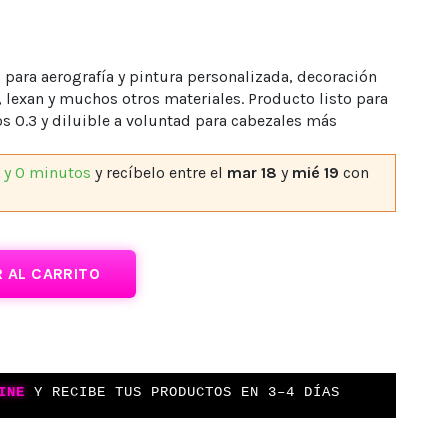
ara aerografía y pintura personalizada, decoración
, lexan y muchos otros materiales. Producto listo para
os 0.3 y diluible a voluntad para cabezales más
s y 0 minutos
y recíbelo
entre el
mar 18
y
mié 19
con
 AL CARRITO
INE
Y RECIBE TUS PRODUCTOS EN 3–4 DÍAS