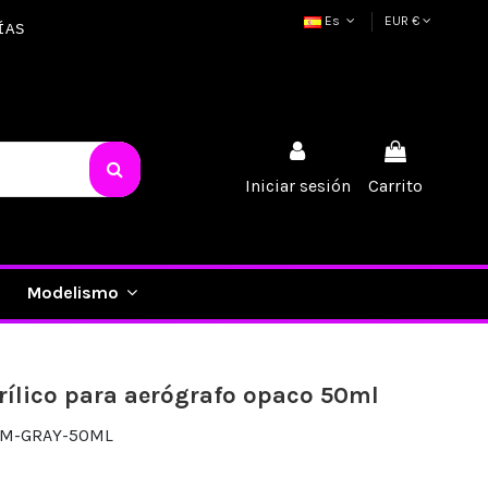
Es
EUR €
ÍAS
Iniciar sesión
Carrito
Modelismo
rílico para aerógrafo opaco 50ml
UM-GRAY-50ML