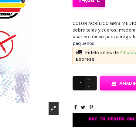
COLOR ACRÍLICO GRIS MEDIO p
sobre telas y cueros, madera
usar no tóxico para aerógraf
pequeños.
Pídelo antes de
4 hora
Express
AÑADIR
HAZ TU PEDIDO ONL