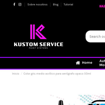
Sobre nosotros
Blog
Tutorial
HA
Au
Home
Mo
Inicio
Color gris medio acrílico para aerógrafo opaco 50ml