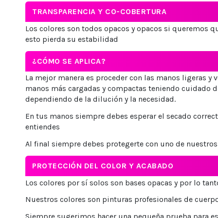
TRANSPARENCIA Y CO-COBERTURA
Los colores son todos opacos y opacos si queremos que
esto pierda su estabilidad
¿CÓMO SE APLICA?
La mejor manera es proceder con las manos ligeras y 
manos más cargadas y compactas teniendo cuidado de no
dependiendo de la dilución y la necesidad.
En tus manos siempre debes esperar el secado correcto
entiendes
Al final siempre debes protegerte con uno de nuestros
PROTECCIÓN DEL COLOR Y ACABADO
Los colores por sí solos son bases opacas y por lo tan
Nuestros colores son pinturas profesionales de cuerpo
Siempre sugerimos hacer una pequeña prueba para esta