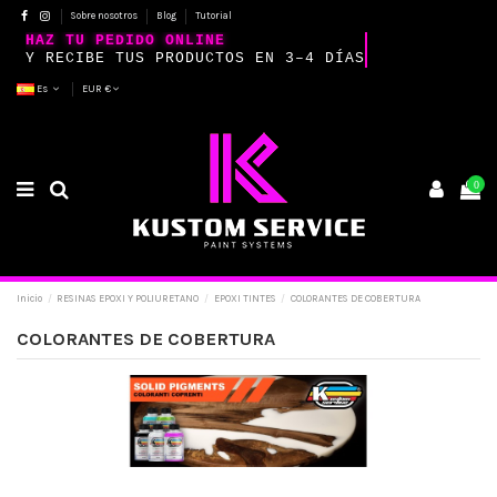
Sobre nosotros
Blog
Tutorial
HAZ TU PEDIDO ONLINE
Y RECIBE TUS PRODUCTOS EN 3–4 DÍAS
Es
EUR €
0
Inicio
RESINAS EPOXI Y POLIURETANO
EPOXI TINTES
COLORANTES DE COBERTURA
COLORANTES DE COBERTURA