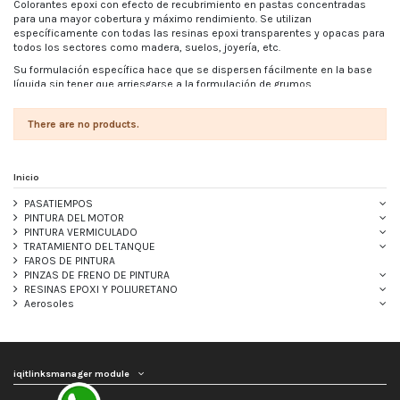
Colorantes epoxi con efecto de recubrimiento en pastas concentradas
para una mayor cobertura y máximo rendimiento. Se utilizan
específicamente con todas las resinas epoxi transparentes y opacas para
todos los sectores como madera, suelos, joyería, etc.
Su formulación específica hace que se dispersen fácilmente en la base
líquida sin tener que arriesgarse a la formulación de grumos.
Para más aclaraciones técnicas enviar un correo electrónico a
[email protected]
There are no products.
Inicio
PASATIEMPOS
PINTURA DEL MOTOR
PINTURA VERMICULADO
TRATAMIENTO DEL TANQUE
FAROS DE PINTURA
PINZAS DE FRENO DE PINTURA
RESINAS EPOXI Y POLIURETANO
Aerosoles
iqitlinksmanager module