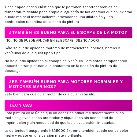
Tiene capacidades elásticas que le permiten soportar cambios de
temperatura debido por ejemplo al agua fría de los charcos que en invierno
puede mojar el motor caliente, provocando una dilatación y una
contracción repentina de la capa de pintura.
¿TAMBIÉN ES BUENO PARA EL ESCAPE DE LA MOTO?
¡NO! NO SE PUEDE APLICAR EN EL ESCAPE (SILENCIADOR)
Sólo se puede aplicar a motores de motocicletas, coches, barcos y
vehículos de cualquier tipo y tipo.
No se puede aplicar en el escape del vehículo. Para estos componentes
necesita otras pinturas que encuentre en la sección de pintura de
descarga.
¿ES TAMBIÉN BUENO PARA MOTORES NORMALES Y
MOTORES MARINOS?
Está bien para cualquier motor de cualquier vehículo.
TÉCNICAS
Esta pintura es la única que es capaz de adherirse directamente a los
metales galvanizados cromados y niquelados sin necesidad de
imprimación y sin necesidad de que las piezas estén limosadas.
La cerámica transparente KSM1000 Extreme también puede ser de color
negro y existe en una versión mate y brillante.