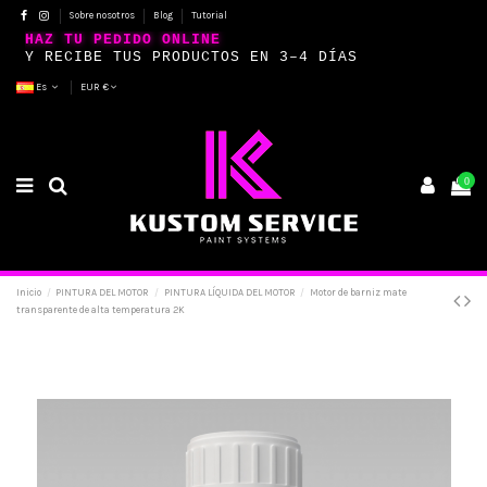
Sobre nosotros
Blog
Tutorial
HAZ TU PEDIDO ONLINE
Y RECIBE TUS PRODUCTOS EN 3–4 DÍAS
Es
EUR €
0
Inicio
PINTURA DEL MOTOR
PINTURA LÍQUIDA DEL MOTOR
Motor de barniz mate
transparente de alta temperatura 2K