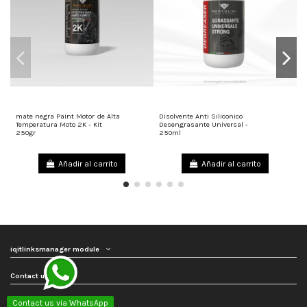
mate negra Paint Motor de Alta
Disolvente Anti Siliconico
I
45,00 €
15,00 €
Temperatura Moto 2K - Kit
Desengrasante Universal -
M
250gr
250ml
T
Añadir al carrito
Añadir al carrito
iqitlinksmanager module
Contact us
Follow us
Contact us via WhatsApp