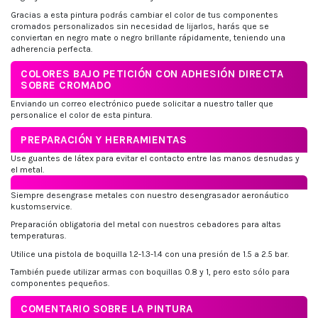
Gracias a esta pintura podrás cambiar el color de tus componentes
cromados personalizados sin necesidad de lijarlos, harás que se
conviertan en negro mate o negro brillante rápidamente, teniendo una
adherencia perfecta.
COLORES BAJO PETICIÓN CON ADHESIÓN DIRECTA
SOBRE CROMADO
Enviando un correo electrónico puede solicitar a nuestro taller que
personalice el color de esta pintura.
PREPARACIÓN Y HERRAMIENTAS
Use guantes de látex para evitar el contacto entre las manos desnudas y
el metal.
Siempre desengrase metales con nuestro desengrasador aeronáutico
kustomservice.
Preparación obligatoria del metal con nuestros cebadores para altas
temperaturas.
Utilice una pistola de boquilla 1.2-1.3-1.4 con una presión de 1.5 a 2.5 bar.
También puede utilizar armas con boquillas 0.8 y 1, pero esto sólo para
componentes pequeños.
COMENTARIO SOBRE LA PINTURA