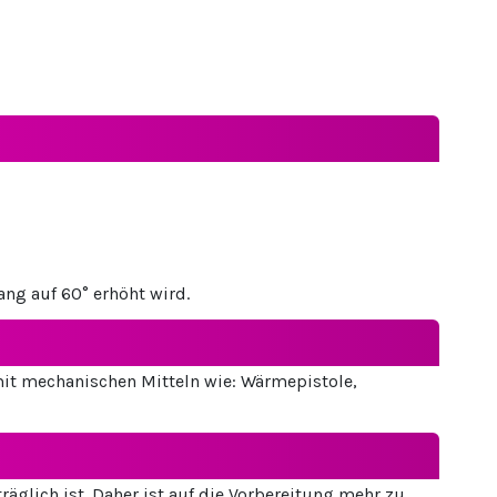
ng auf 60° erhöht wird.
it mechanischen Mitteln wie: Wärmepistole,
glich ist. Daher ist auf die Vorbereitung mehr zu