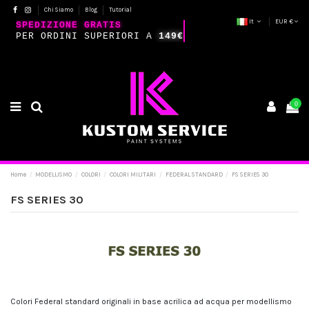
Chi Siamo
Blog
Tutorial
It
EUR €
SPEDIZIONE GRATIS
PER ORDINI SUPERIORI A
149€
0
Home
MODELLISMO
COLORI
COLORI MILITARI
FEDERAL STANDARD
FS SERIES 30
FS SERIES 30
Colori Federal standard originali in base acrilica ad acqua per modellismo