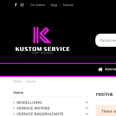
Chi Siamo
Blog
Tutorial
Hom
Home
resina
Home
resina
MODELLISMO
VERNICE MOTORE
There a
VERNICE RAGGRINZANTE