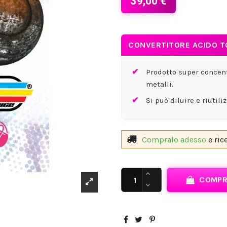
39,00 €
CONVERTITORE ACIDO T
Prodotto super concentr
metalli.
Si può diluire e riutili
Compralo adesso
e ric
COMP