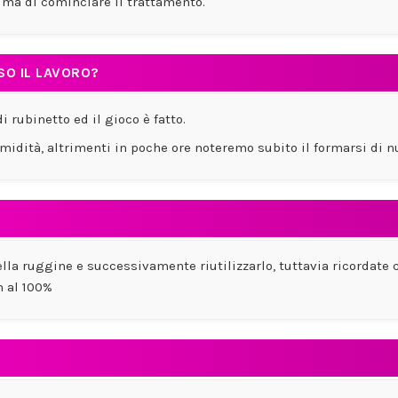
ma di cominciare il trattamento.
SO IL LAVORO?
rubinetto ed il gioco è fatto.
midità, altrimenti in poche ore noteremo subito il formarsi di 
 della ruggine e successivamente riutilizzarlo, tuttavia ricordate
 al 100%