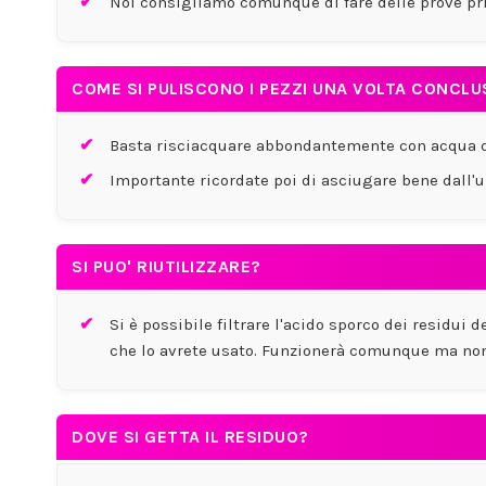
Noi consigliamo comunque di fare delle prove pri
COME SI PULISCONO I PEZZI UNA VOLTA CONCLU
Basta risciacquare abbondantemente con acqua di 
Importante ricordate poi di asciugare bene dall'u
SI PUO' RIUTILIZZARE?
Si è possibile filtrare l'acido sporco dei residui
che lo avrete usato. Funzionerà comunque ma non
DOVE SI GETTA IL RESIDUO?