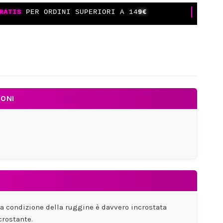
RATIS
PER ORDINI SUPERIORI A 14
9€
IONI
la condizione della ruggine è davvero incrostata
crostante.