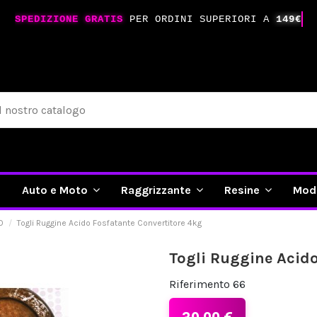
SPEDIZIONE GRATIS
PER ORDINI SUPERIORI A
149€
e
Auto e Moto
Raggrizzante
Resine
Mod
O
Togli Ruggine Acido Fosfatante Convertitore 4kg
Togli Ruggine Acido
Riferimento
66