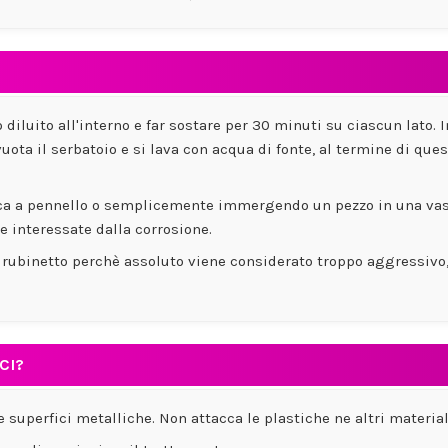
o diluito all'interno e far sostare per 30 minuti su ciascun lato.
vuota il serbatoio e si lava con acqua di fonte, al termine di que
plica a pennello o semplicemente immergendo un pezzo in una vasc
e interessate dalla corrosione.
i rubinetto perchè assoluto viene considerato troppo aggressivo,
CI?
 superfici metalliche. Non attacca le plastiche ne altri material