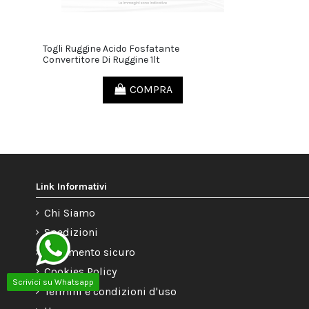
Togli Ruggine Acido Fosfatante
10,00 €
Convertitore Di Ruggine 1lt
COMPRA
Link Informativi
Chi Siamo
Spedizioni
Pagamento sicuro
Cookies Policy
Scrivici su Whatsapp
Termini e condizioni d'uso