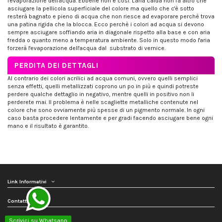
l'evaporazione dell'acqua. Ebbene non è così. L'aria calda non fa altro che
asciugare la pellicola superficiale del colore ma quello che c'è sotto
resterà bagnato e pieno di acqua che non riesce ad evaporare perchè trova
una patina rigida che la blocca. Ecco perchè i colori ad acqua si devono
sempre asciugare soffiando aria in diagonale rispetto alla base e con aria
fredda o quanto meno a temperatura ambiente. Solo in questo modo l'aria
forzerà l'evaporazione dell'acqua dal substrato di vernice.
PERDITA DEI DETTAGLI
Al contrario dei colori acrilici ad acqua comuni, ovvero quelli semplici
senza effetti, quelli metallizzati coprono un po in più e quindi potreste
perdere qualche dettaglio in negativo, mentre quelli in positivo non li
perderete mai. Il problema è nelle scagliette metalliche contenute nel
colore che sono ovviamente più spesse di un pigmento normale. In ogni
caso basta procedere lentamente e per gradi facendo asciugare bene ogni
mano e il risultato è garantito.
Link Informativi
Contattaci
Seguici
Scrivici su Whatsapp