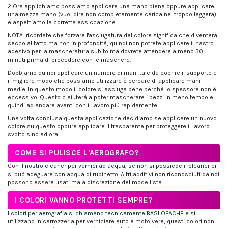
2 Ora applichiamo possiamo applicare una mano piena oppure applicare
una mezza mano (vuol dire non completamente carica ne troppo leggera)
e aspettiamo la corretta essiccazione.
NOTA: ricordate che forzare l'asciugatura del colore significa che diventerà
secco al tatto ma non in profondità, quindi non potrete applicare il nastro
adesivo per la mascheratura subito ma dovrete attendere almeno 30
minuti prima di procedere con le maschere.
Dobbiamo quindi applicare un numero di mani tale da coprire il supporto e
il migliore modo che possiamo utilizzare è cercare di applicare mani
medie. In questo modo il colore si asciuga bene perchè lo spessore non è
eccessivo. Questo c aiuterà a poter mascherare i pezzi in meno tempo e
quindi ad andare avanti con il lavoro più rapidamente.
Una volta conclusa questa applicazione decidiamo se applicare un nuovo
colore su questo oppure applicare il trasparente per proteggere il lavoro
svolto sino ad ora
COME SI PULISCE L'AEROGRAFO?
Con il nostro cleaner per vernici ad acqua, se non si possiede il cleaner ci
si può adeguare con acqua di rubinetto. Altri additivi non riconosciuti da noi
possono essere usati ma a discrezione del modellista.
I COLORI VANNO PROTETTI SEMPRE?
I colori per aerografia si chiamano tecnicamente BASI OPACHE e si
utilizzano in carrozzeria per verniciare auto e moto vere, questi colori non