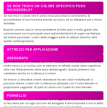
SE NON TROVO UN COLORE SPECIFICO POSO
RICHIEDERLO?
Se non trovi il colore che ti serve invia una email e cercheremo di
accontentare la tua richiesta avendo accesso ad un database più o meno
illimitato.
Kustom service nasce come produttore di tinte auto e moto, grazie alla
connessione con le principali case automobilistiche di super car italiane
ed estere possiede i codici della maggior parte di vetture storiche oltre
quelle contemporanee.
ATTREZZI PER APPLICAZIONE
AEROGRAFO
preferibilmente con testina 0,3 o 0,4. Utilizzare testine più piccole non ha
molto senso e si rischia solo di ottenere un effetto ruvido della superficie
oltre che l'intasamento della duse dell'aerografo. Questi problemi non
cambiano anche se si diluisce il colore.
Se invece si desidera creare sfumature tra vari colori metallizzati si
possono diluire i colori che ci interessa utilizzare con il color blender in
proporzione seguente: 10 parti di colore con 5 parti di color blender.
PENNELLO:
sappiamo che ci sono modellisti che lo applicano a pennello ma noi non
lo facciamo per cui ogni uso non ad aerografo è discrezionale e non è detto