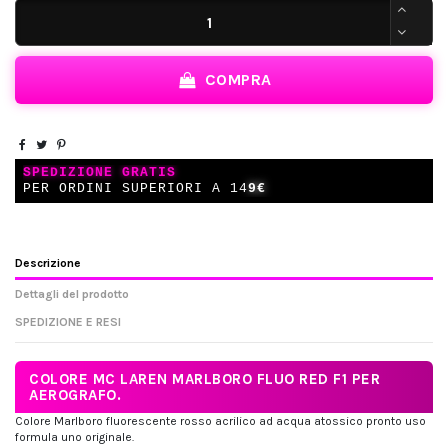
COMPRA
SPEDIZIONE GRATIS
PER ORDINI SUPERIORI A 14
9€
Descrizione
Dettagli del prodotto
SPEDIZIONE E RESI
COLORE MC LAREN MARLBORO FLUO RED F1 PER
AEROGRAFO.
Colore Marlboro fluorescente rosso acrilico ad acqua atossico pronto uso
formula uno originale.