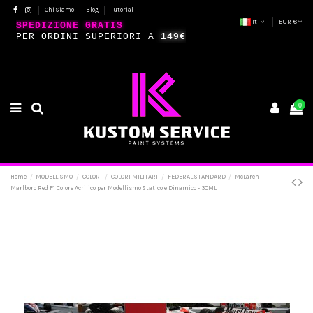
Chi Siamo
Blog
Tutorial
It
EUR €
SPEDIZIONE GRATIS
PER ORDINI SUPERIORI A
149€
0
Home
MODELLISMO
COLORI
COLORI MILITARI
FEDERAL STANDARD
McLaren
Marlboro Red F1 Colore Acrilico per Modellismo Statico e Dinamico - 30ML