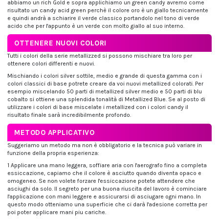
abbiamo un rich Gold e sopra applichiamo un green candy avremo come
risultato un candy acid green perchè il colore oro è un giallo tecnicamente
e quindi andrà a schiarire il verde classico portandolo nel tono di verde
acido che per l'appunto è un verde con molto giallo al suo interno.
OTTENERE NUOVI COLORI
Tutti i colori della serie metallizzed si possono mischiare tra loro per
ottenere colori differenti e nuovi.
Mischiando i colori silver sottile, medio e grande di questa gamma con i
colori classici di base potrete creare da voi nuovi metallized colorati. Per
esempio miscelando 50 parti di metallized silver medio e 50 parti di blu
cobalto si ottiene una splendida tonalità di Metallized Blue. Se al posto di
utilizzare i colori di base miscelate i metallized con i colori candy il
risultato finale sarà incredibilmente profondo.
METODO APPLICATIVO
Suggeriamo un metodo ma non è obbligatorio e la tecnica può variare in
funzione della propria esperienza:
1 Applicare una mano leggera, soffiare aria con l'aerografo fino a completa
essiccazione, capiamo che il colore è asciutto quando diventa opaco e
omogeneo. Se non volete forzare l'essiccazione potete attendere che
asciughi da solo. Il segreto per una buona riuscita del lavoro è cominciare
l'applicazione con mani leggere e assicurarsi di asciugare ogni mano. In
questo modo otteniamo una superficie che ci darà l'adesione corretta per
poi poter applicare mani piu cariche.