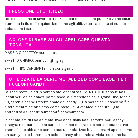
che non funzioni bene. Lasciamo a voi le prove ed i risultati.
PRESSIONE DI UTILIZZO
Noi consigliamo di lavorare tra 1,5 e 2 bar con il colore puro. Se viene diluito
aumenta la fluidità e quindi lasciamo agli utilizzatori la scelta di quanto
abbassare i bar.
COLORE DI BASE SU CUI APPLICARE QUESTA
TONALITA'
MASSIMO EFFETTO: pure black
EFFETTO CHIARO: bianco, light grey
EFFETTI TIPO CANGIANTE: non consigliato
UTILIZZARE LA SERIE METALLIZED COME BASE PER
I COLORI CANDY
La serie metallic ed in particolare le tonalità SILVER E GOLD sono le basi
ideali per i colori candy. Cambiando la dimensione della grana Fine, Medio,
Big cambia anche l'effetto finale dei candy. Sulla base fine il candy sarà più
piatto mentre se abbiamo come base un Silver Medio oppure Big la
profondità del candy aumenterà notevolmente.
In generale tutti i colori metallized sono delle basi perfette per i candy,
bisogna ricordare di applicare i colori per contrasto o per assonanza. Per
esempio, se abbiamo come base un metallized blu e sopra vi applichiamo
un candy red otterremo un colore candy che tende al viola, se come base