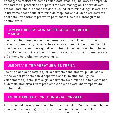
posseggono resistenza come i colori catalizzati e quindi serve sempre un
trasparente di protezione per poterli rendere maneggiabili senza doversi
preoccupare che si possano rovinare. Quindi al termine di ogni lavoro o se
lo riterremo necessario al termine dell'applicazione di un colore potremo
applicare il trasparente protettivo per fissare il colore e proseguire nel
nostro lavoro.
COMPATIBILITA' CON ALTRI COLORI DI ALTRE
MARCHE
I colori kustom service sono mediamente compatibili con tutti i colori
presenti sul mercato, ovviamente e come sempre noi non conosciamo i
colori delle altre marche e quindi le nostre opinioni sono solo teoriche, noi
consigliamo di applicare i colori in modo velato, solo così potremo essere
più o meno certi che non avverrà nulla.
UMIDITA' E TEMPERATURA ESTERNA
I colori ad acqua rispetto a quelli a solvente sono prodotti più delicati e
meno veloci. Pertanto non vi aspettate che in inverno asciughino
velocemente quanto i loro cugini a solvente. Se l'umidità è alta questo non
è un reale problema. Il vero problema è solo se avete una temperatura
molto fredda.
ASCIUGARE I COLORI CON ARIA FORZATA
Attenzione ad usare sempre aria fredda e mai calda. Molti pensano che un
colore si possa asciugare con aria calda perchè il calore accelera