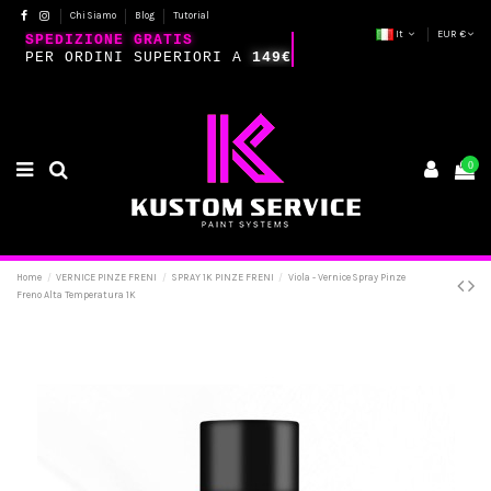
Chi Siamo
Blog
Tutorial
It
EUR €
SPEDIZIONE GRATIS
PER ORDINI SUPERIORI A
149€
0
Home
VERNICE PINZE FRENI
SPRAY 1K PINZE FRENI
Viola - Vernice Spray Pinze
Freno Alta Temperatura 1K