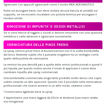
Sgrassare con appositi sgrassanti come il nostro MEK AERONAUTICO.
Pulire ed asciugare bene, non deve restare alcuna traccia di umidità sul
supporto, se necessario riscaldare con pistola termica per asciugare il
residuo umido.
RIMOZIONE DI IMPURITA' E OSSIDI METALLICI
Se vi sono tracce di ruggine o ossidi si devono rimuovere con una spazzola
metallica o carte abrasive e sgrassare nuovamente.
VERNICIATURA DELLE PINZE FRENO
La spray vernice pinze freno di Kustomservice non è la solita bomboletta
del brico. Noterete subito che il pulsante erogatore ha un ventaglio come
quello della pistola da carrozzeria.
La vernice ha una densità pari a quella delle vernici professionali e quindi è
più liquida, per questo motivo anche il modo di applicare il colore deve
cambiare rispetto alle spray commerciali.
Una bomboletta commerciale eroga tanto prodotto molto denso che copre
subito creando un alto spessore. Questo non è possibile nella verniciatura
professionale che invece avviene in un altro modo, vediamo come:
1 Cominciamo agitando bene la spray
2 Applichiamo una mano leggera da 20cm di distanza (una mano velata
ma omogenea)