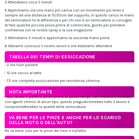
3 Attendiamo circa 5 minuti
4 Applichiamo ora una mano più carica con un movimento più lento e
sempre ad una distanza di 15/20cm dal supporto, in questo senso la mano
del verniciatore fa la differenza e per chi non è un verniciatore si consiglia
di fare qualche piccola prova prima di cominciare, giusto per prendere
confidenza con la nostra spray e la sua erogazione.
5 Attendiamo 5 minuti e applichiamo la seconda mano piena
6 Abbiamo concluso il nostro lavoro e ora dobbiamo attendere
TABELLA DEI TEMPI DI ESSICCAZIONE
- 2 ore fuori polvere
- 12 ore secco al tatto
- 72 ore completa essiccazione per resistenza chimica
NOTA IMPORTANTE
: Non lavate o pulite le pinze prima di questi tempi, non mettere a contatto
con agenti chimici di alcun tipo, questo pregiudicherebbe tutto il lavoro e
comprometterebbe la qualità della verniciatura
VA BENE PER LE PINZE E ANCHE PER LO SCARICO
DELLA MOTO O DELL'AUTO?
No va bene solo per le pinze dei freni e null'altro