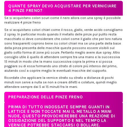
QUANTE SPRAY DEVO ACQUISTARE PER VERNICIARE
4 PINZE FRENO?
Se si acquistano colori scuri come il nero allora con una spray è possibile
realizzare 4 pinze freno
Se si acquistano colori chiari come il rosso, giallo, verde acido consigliamo
2 spray. In particolar modo quando il metallo delle pinze pur pulito resta
macchiato si deve considerare che colori come il giallo che per loro natura
sono trasparenti coprono bene su colori chiari ma se una parte della base
della pinza presenta delle macchie queste possono essere visibili sul
giallo sotto forma di zone più scure. Pertanto meglio avere due spray. Altro
consiglio utile è quello di attendere sempre tra una mano e la successiva
15 minuti in modo che la mano successiva copra la prima e si possa
poggiare su di essa formando uno strato di colore più intenso del primo,
aiutando così a coprire meglio le eventuali macchie del supporto.
Ricordate che applicare la vernice strato su strato a distanza di pochi
minuti non serve a nulla se non a creare difetti e colature, quindi meglio
attendere sempre dai 5 ai 15 minuti fra le mani.
PREPARAZIONE DELLE PINZE FRENO
PRIMA DI TUTTO INDOSSATE SEMPRE GUANTI IN
LATTICE E NON TOCCATE MAI IL METALLO A MANI
NUDE, QUESTO PROVOCHEREBBE UNA REAZIONE DI
OSSIDAZIONE DEL SUPPORTO E NEL TEMPO LA
VERNICE POTREBBE STACCARSI O BOLLARE.