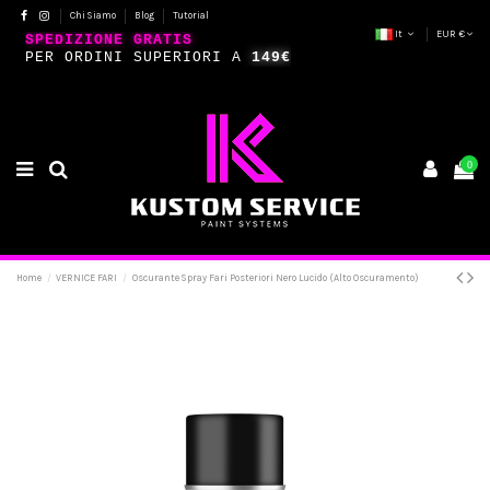
Chi Siamo
Blog
Tutorial
It
EUR €
SPEDIZIONE GRATIS
PER ORDINI SUPERIORI A
149€
0
Home
VERNICE FARI
Oscurante Spray Fari Posteriori Nero Lucido (Alto Oscuramento)