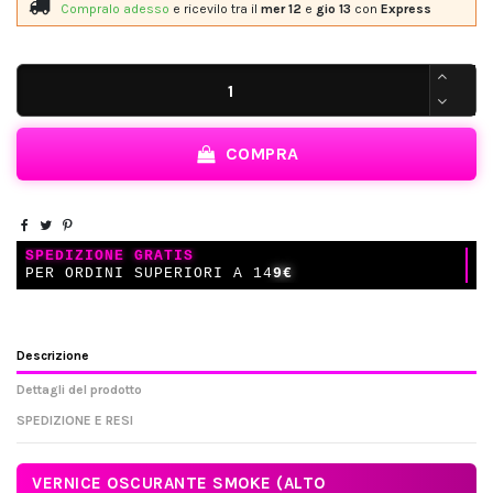
Compralo adesso
e ricevilo
tra il
mer 12
e
gio 13
con
Express
COMPRA
SPEDIZIONE GRATIS
PER ORDINI SUPERIORI A 14
9€
Descrizione
Dettagli del prodotto
SPEDIZIONE E RESI
VERNICE OSCURANTE SMOKE (ALTO