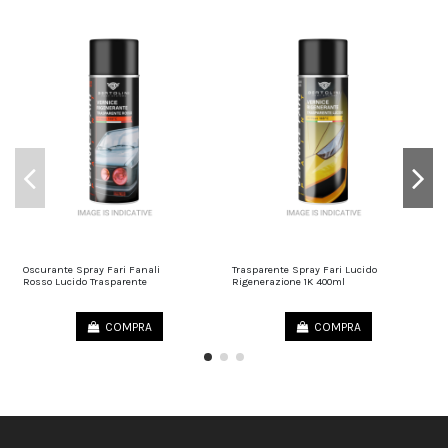
Oscurante Spray Fari Fanali
Trasparente Spray Fari Lucido
T
25,00 €
25,00 €
Rosso Lucido Trasparente
Rigenerazione 1K 400ml
R
R
COMPRA
COMPRA