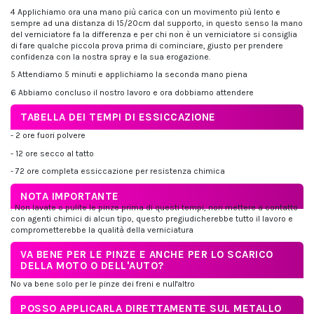
4 Applichiamo ora una mano più carica con un movimento più lento e
sempre ad una distanza di 15/20cm dal supporto, in questo senso la mano
del verniciatore fa la differenza e per chi non è un verniciatore si consiglia
di fare qualche piccola prova prima di cominciare, giusto per prendere
confidenza con la nostra spray e la sua erogazione.
5 Attendiamo 5 minuti e applichiamo la seconda mano piena
6 Abbiamo concluso il nostro lavoro e ora dobbiamo attendere
TABELLA DEI TEMPI DI ESSICCAZIONE
- 2 ore fuori polvere
- 12 ore secco al tatto
- 72 ore completa essiccazione per resistenza chimica
NOTA IMPORTANTE
: Non lavate o pulite le pinze prima di questi tempi, non mettere a contatto
con agenti chimici di alcun tipo, questo pregiudicherebbe tutto il lavoro e
comprometterebbe la qualità della verniciatura
VA BENE PER LE PINZE E ANCHE PER LO SCARICO
DELLA MOTO O DELL'AUTO?
No va bene solo per le pinze dei freni e null'altro
POSSO APPLICARLA DIRETTAMENTE SUL METALLO