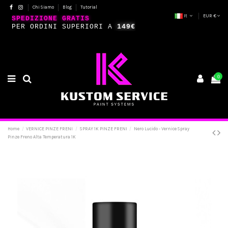
Chi Siamo
Blog
Tutorial
It
EUR €
SPEDIZIONE GRATIS
PER ORDINI SUPERIORI A
149€
0
Home
VERNICE PINZE FRENI
SPRAY 1K PINZE FRENI
Nero Lucido - Vernice Spray
Pinze Freno Alta Temperatura 1K