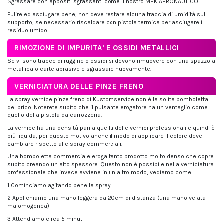
Sgrassare con appositi sgrassanti come il nostro MEK AERONAUTICO.
Pulire ed asciugare bene, non deve restare alcuna traccia di umidità sul
supporto, se necessario riscaldare con pistola termica per asciugare il
residuo umido.
RIMOZIONE DI IMPURITA' E OSSIDI METALLICI
Se vi sono tracce di ruggine o ossidi si devono rimuovere con una spazzola
metallica o carte abrasive e sgrassare nuovamente.
VERNICIATURA DELLE PINZE FRENO
La spray vernice pinze freno di Kustomservice non è la solita bomboletta
del brico. Noterete subito che il pulsante erogatore ha un ventaglio come
quello della pistola da carrozzeria.
La vernice ha una densità pari a quella delle vernici professionali e quindi è
più liquida, per questo motivo anche il modo di applicare il colore deve
cambiare rispetto alle spray commerciali.
Una bomboletta commerciale eroga tanto prodotto molto denso che copre
subito creando un alto spessore. Questo non è possibile nella verniciatura
professionale che invece avviene in un altro modo, vediamo come:
1 Cominciamo agitando bene la spray
2 Applichiamo una mano leggera da 20cm di distanza (una mano velata
ma omogenea)
3 Attendiamo circa 5 minuti