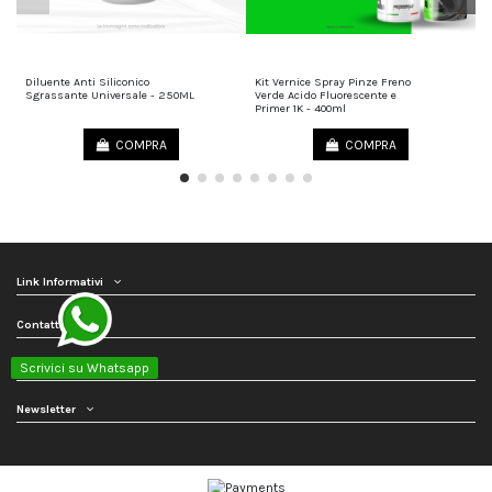
Diluente Anti Siliconico
Kit Vernice Spray Pinze Freno
V
15,00 €
45,00 €
Sgrassante Universale - 250ML
Verde Acido Fluorescente e
T
Primer 1K - 400ml
(
COMPRA
COMPRA
Link Informativi
Contattaci
Seguici
Scrivici su Whatsapp
Newsletter