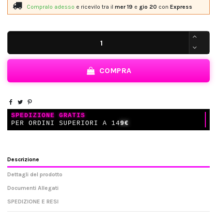
Compralo adesso
e ricevilo
tra il
mer 19
e
gio 20
con
Express
COMPRA
SPEDIZIONE GRATIS
PER ORDINI SUPERIORI A 14
9€
Descrizione
Dettagli del prodotto
Documenti Allegati
SPEDIZIONE E RESI