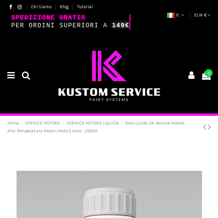
Chi Siamo
Blog
Tutorial
It
EUR €
SPEDIZIONE GRATIS
PER ORDINI SUPERIORI A
149€
0
Home
VERNICE MOTORE
VERNICE MOTORE LIQUIDA
Nero Lucido 2K Vernice Motore
Alta Temperatura Motori Moto E Auto - 250GR