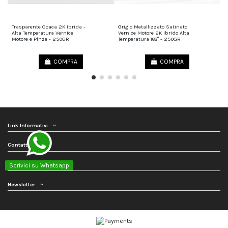
Trasparente Opaca 2K Ibrida -
Grigio Metallizzato Satinato
T
35,00 €
45,00 €
Alta Temperatura Vernice
Vernice Motore 2K Ibrido Alta
C
Motore e Pinze - 250GR
Temperatura 188° - 250GR
T
P
COMPRA
COMPRA
Link Informativi
Contattaci
Seguici
Scrivici su Whatsapp
Newsletter