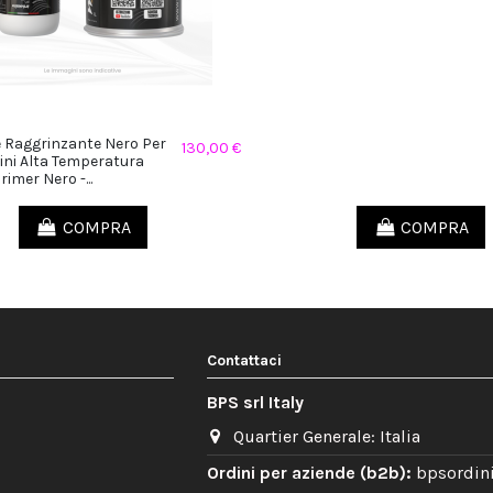
e Raggrinzante Nero Per
130,00 €
ni Alta Temperatura
imer Nero -...
COMPRA
COMPRA
Contattaci
BPS srl Italy
Quartier Generale: Italia
Ordini per aziende (b2b):
bpsordini