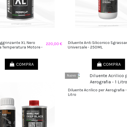
aggrinzante XL Nero
Diluente Anti Siliconico Sgrassa
220,00 €
ta Temperatura Motore -
Universale - 250ML
COMPRA
COMPRA
Nuovo
Diluente Acrilico per Aerografia -
Litro