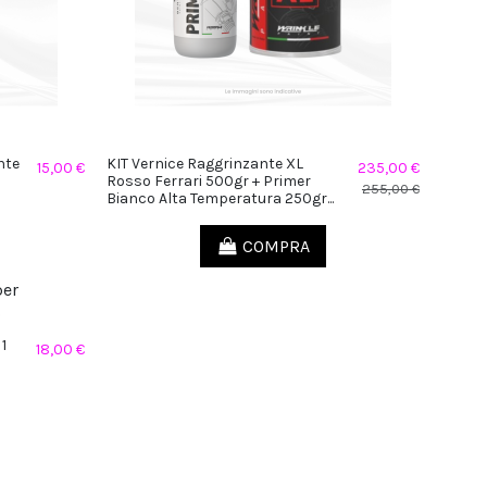
nte
KIT Vernice Raggrinzante XL
15,00 €
235,00 €
Rosso Ferrari 500gr + Primer
255,00 €
Bianco Alta Temperatura 250gr...
COMPRA
 1
18,00 €