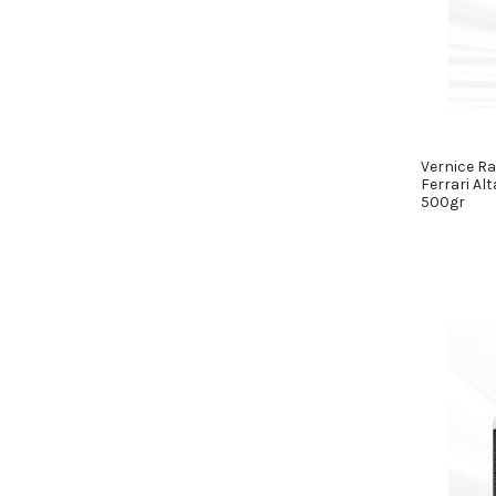
Vernice R
Ferrari Al
500gr