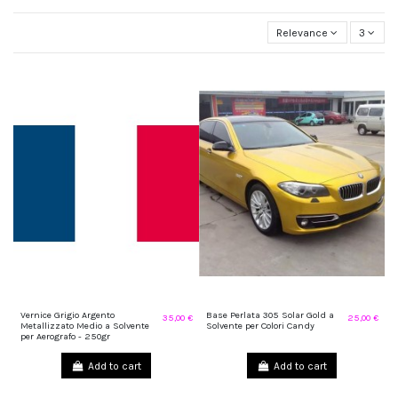
in peso al 100%
Relevance
3
L'applicazione avviene come tutti i colori da carrozzeria con comuni pistole
ugello 0,8 - 1 - 1,2 - 1,3 - 1,4 - max 1,5 a pressione compresa fra 1,5 e 2,5 bar
Vernice Grigio Argento
Base Perlata 305 Solar Gold a
35,00 €
25,00 €
Metallizzato Medio a Solvente
Solvente per Colori Candy
per Aerografo - 250gr
Add to cart
Add to cart