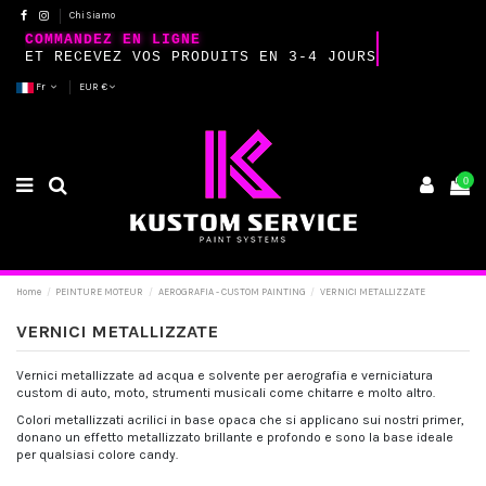
Chi Siamo
COMMANDEZ EN LIGNE
ET RECEVEZ VOS PRODUITS EN 3-4 JOURS
Fr
EUR €
0
Home
PEINTURE MOTEUR
AEROGRAFIA - CUSTOM PAINTING
VERNICI METALLIZZATE
VERNICI METALLIZZATE
Vernici metallizzate ad acqua e solvente per aerografia e verniciatura
custom di auto, moto, strumenti musicali come chitarre e molto altro.
Colori metallizzati acrilici in base opaca che si applicano sui nostri primer,
donano un effetto metallizzato brillante e profondo e sono la base ideale
per qualsiasi colore candy.
I colori ad acqua sono pronti all'uso mentre quelli a solvente sono da diluire