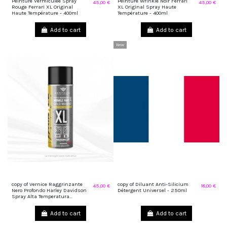
Peinture Vermiculée Spray
Peinture Wrinkle Noir Ferrari
45,00 €
45,00 €
Rouge Ferrari XL Original
XL Original Spray Haute
Haute Température - 400ml
Température - 400ml
Add to cart
Add to cart
New
copy of Vernice Raggrinzante
copy of Diluant Anti-Silicium
45,00 €
18,00 €
Nero Profondo Harley Davidson
Détergent Universel - 250ml
Spray Alta Temperatura...
Add to cart
Add to cart