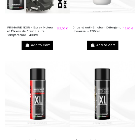
PRIMAIRE NOIR - Spray Moteur
Diluant Anti-Silicium Détergent
22,00 €
15,00 €
et Étriers de Frein Haute
Universel - 250ml
Température - 400ml
Add to cart
Add to cart