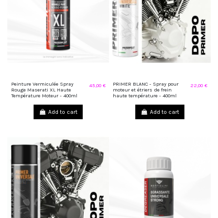
Peinture Vermiculée Spray
PRIMER BLANC - Spray pour
45,00 €
22,00 €
Rouge Maserati XL Haute
moteur et étriers de frein
Température Moteur - 400ml
haute température - 400ml
Add to cart
Add to cart