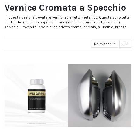
Vernice Cromata a Specchio
In questa sezione trovate le vernici ad effetto metallico. Queste sono tutte
quelle che replicano oppure imitano i metalli naturali ed i trattamenti
galvanici. Troverete le vernici ad effetto cromo, acciaio, alluminio, bronzo,
titanio, ottone, rame. Qui troverete tutto l'occorrente per la verniciatura
dell'effetto cromato oppure alluminio o acciaio. Grazie al nostro sistema
potrete applicare queste vernici su qualsiasi supporto come legno , ferro,
Relevance
8
plastica, metalli e leghe ma anche vetro, ceramica e porcellana, lexan e
molti altri materiali.