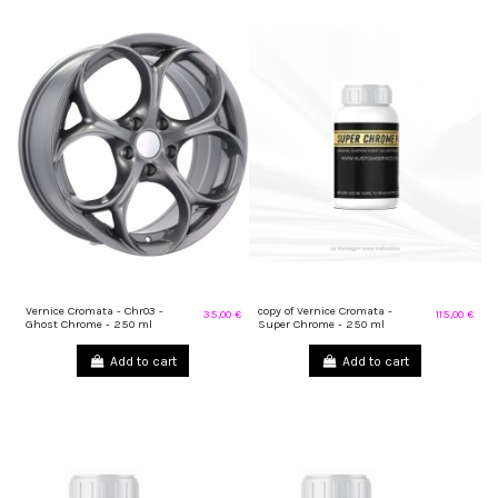
Vernice Cromata - Chr03 -
copy of Vernice Cromata -
35,00 €
115,00 €
Ghost Chrome - 250 ml
Super Chrome - 250 ml
Add to cart
Add to cart