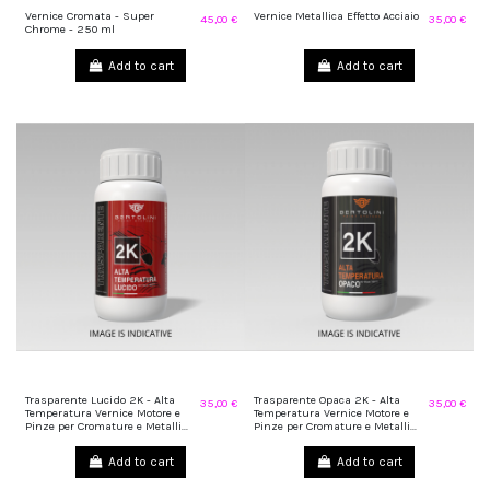
Vernice Cromata - Super
Vernice Metallica Effetto Acciaio
45,00 €
35,00 €
Chrome - 250 ml
Add to cart
Add to cart
Trasparente Lucido 2K - Alta
Trasparente Opaca 2K - Alta
35,00 €
35,00 €
Temperatura Vernice Motore e
Temperatura Vernice Motore e
Pinze per Cromature e Metalli...
Pinze per Cromature e Metalli...
Add to cart
Add to cart