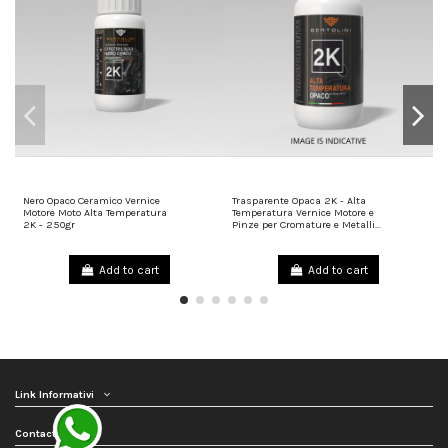
Nero Opaco Ceramico Vernice
Trasparente Opaca 2K - Alta
A
45,00 €
35,00 €
Motore Moto Alta Temperatura
Temperatura Vernice Motore e
É
2K - 250gr
Pinze per Cromature e Metalli...
2
Add to cart
Add to cart
Link Informativi
Contact us