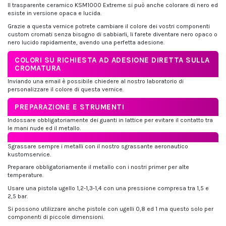
Il trasparente ceramico KSM1000 Extreme si può anche colorare di nero ed
esiste in versione opaca e lucida.
Grazie a questa vernice potrete cambiare il colore dei vostri componenti
custom cromati senza bisogno di sabbiarli, li farete diventare nero opaco o
nero lucido rapidamente, avendo una perfetta adesione.
COLORI SU RICHIESTA AD ADESIONE DIRETTA SULLA
CROMATURA
Inviando una email è possibile chiedere al nostro laboratorio di
personalizzare il colore di questa vernice.
PREPARAZIONE E STRUMENTI
Indossare obbligatoriamente dei guanti in lattice per evitare il contatto tra
le mani nude ed il metallo.
Sgrassare sempre i metalli con il nostro sgrassante aeronautico
kustomservice.
Preparare obbligatoriamente il metallo con i nostri primer per alte
temperature.
Usare una pistola ugello 1,2-1,3-1,4 con una pressione compresa tra 1,5 e
2,5 bar.
Si possono utilizzare anche pistole con ugelli 0,8 ed 1 ma questo solo per
componenti di piccole dimensioni.