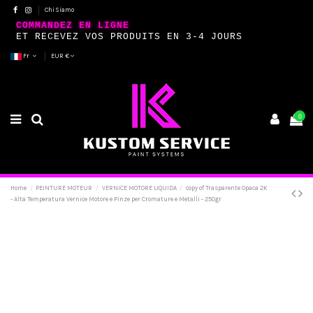
Chi Siamo
COMMANDEZ EN LIGNE
ET RECEVEZ VOS PRODUITS EN 3-4 JOURS
Fr
EUR €
0
Home
PEINTURE MOTEUR
VERNICE MOTORE LIQUIDA
copy of Trasparente Opaca 2K
- Alta Temperatura Vernice Motore e Pinze per Cromature e Metalli - 250gr