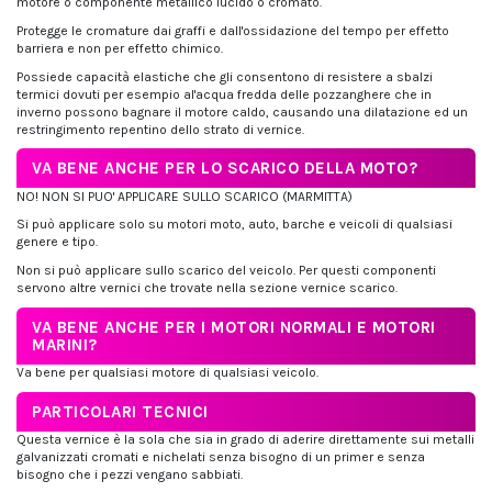
motore o componente metallico lucido o cromato.
Protegge le cromature dai graffi e dall'ossidazione del tempo per effetto
barriera e non per effetto chimico.
Possiede capacità elastiche che gli consentono di resistere a sbalzi
termici dovuti per esempio al'acqua fredda delle pozzanghere che in
inverno possono bagnare il motore caldo, causando una dilatazione ed un
restringimento repentino dello strato di vernice.
VA BENE ANCHE PER LO SCARICO DELLA MOTO?
NO! NON SI PUO' APPLICARE SULLO SCARICO (MARMITTA)
Si può applicare solo su motori moto, auto, barche e veicoli di qualsiasi
genere e tipo.
Non si può applicare sullo scarico del veicolo. Per questi componenti
servono altre vernici che trovate nella sezione vernice scarico.
VA BENE ANCHE PER I MOTORI NORMALI E MOTORI
MARINI?
Va bene per qualsiasi motore di qualsiasi veicolo.
PARTICOLARI TECNICI
Questa vernice è la sola che sia in grado di aderire direttamente sui metalli
galvanizzati cromati e nichelati senza bisogno di un primer e senza
bisogno che i pezzi vengano sabbiati.