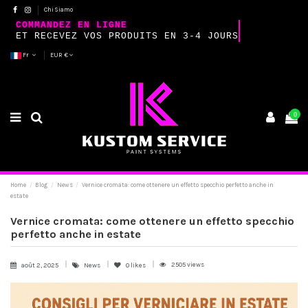
Chi Siamo
COMMANDEZ EN LIGNE
ET RECEVEZ VOS PRODUITS EN 3-4 JOURS
Fr
EUR €
0
Home
Blog
News
Vernice cromata: come ottenere un effetto specchio perfetto anche in
estate
Vernice cromata: come ottenere un effetto specchio
perfetto anche in estate
2505 views
août 2, 2025
News
0
likes