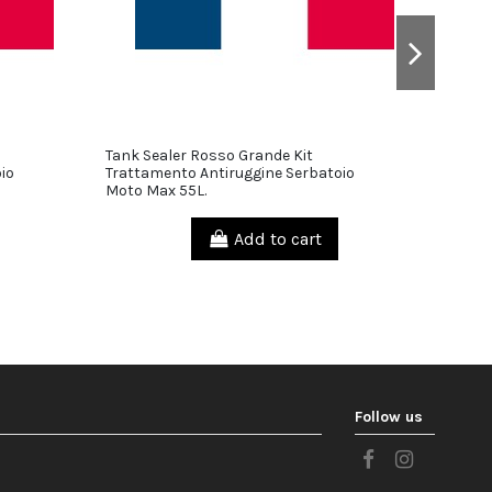
Tank Sealer Rosso Grande Kit
Tank S
29,90 €
58,00 €
io
Trattamento Antiruggine Serbatoio
Tratta
Moto Max 55L.
Moto 
Add to cart
Follow us