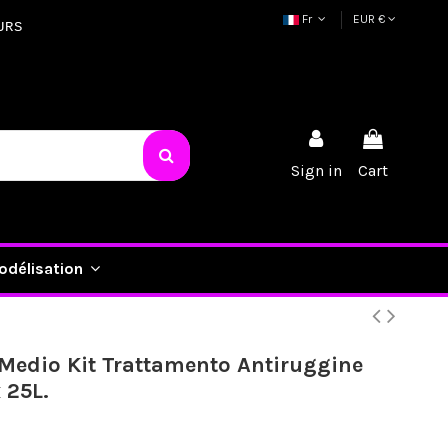
Fr
EUR €
URS
Sign in
Cart
odélisation
Medio Kit Trattamento Antiruggine
 25L.