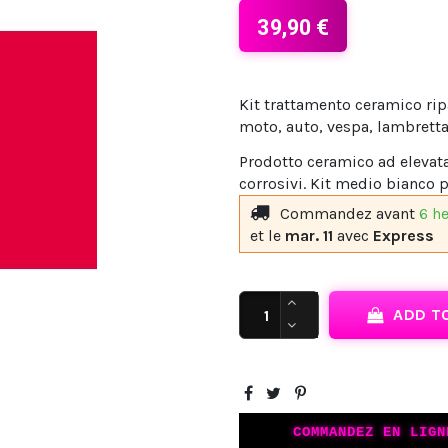
39,90 €
Kit trattamento ceramico rip
moto, auto, vespa, lambretta
Prodotto ceramico ad elevata 
corrosivi. Kit medio bianco p
Commandez avant
6 h
et le
mar. 11
avec
Express
ADD T
COMMANDEZ EN LIGN