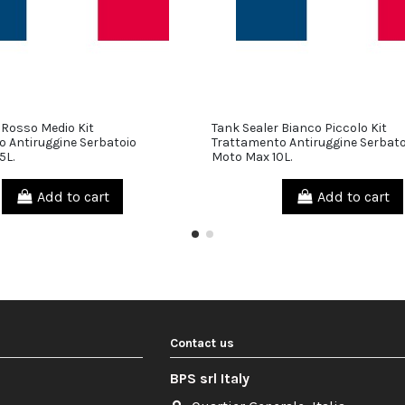
 Rosso Medio Kit
Tank Sealer Bianco Piccolo Kit
39,90 €
 Antiruggine Serbatoio
Trattamento Antiruggine Serbato
5L.
Moto Max 10L.
Add to cart
Add to cart
Contact us
BPS srl Italy