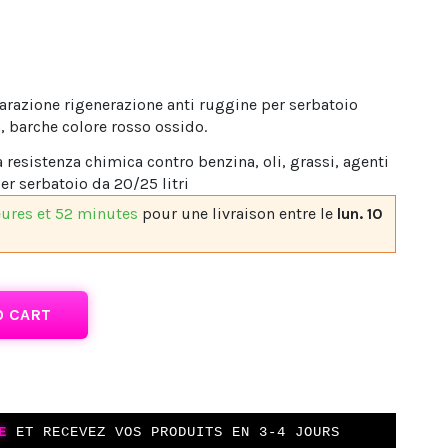
arazione rigenerazione anti ruggine per serbatoio
, barche colore rosso ossido.
resistenza chimica contro benzina, oli, grassi, agenti
er serbatoio da 20/25 litri
eures et 52 minutes
pour une livraison
entre le
lun. 10
O CART
E
ET RECEVEZ VOS PRODUITS EN 3-4 JOURS