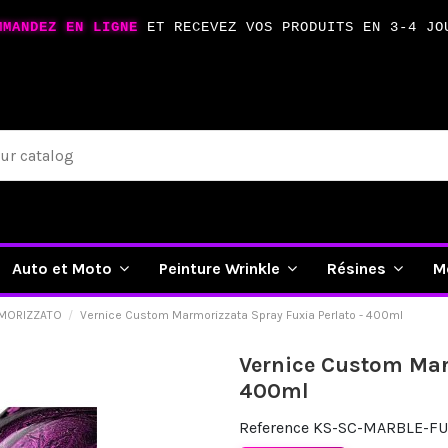
MMANDEZ EN LIGNE
ET RECEVEZ VOS PRODUITS EN 3-4 JO
Auto et Moto
Peinture Wrinkle
Résines
M
MORIZZATO
Vernice Custom Marmorizzata Spray Fuxia Perlato - 400ml
Vernice Custom Marm
400ml
Reference
KS-SC-MARBLE-FU