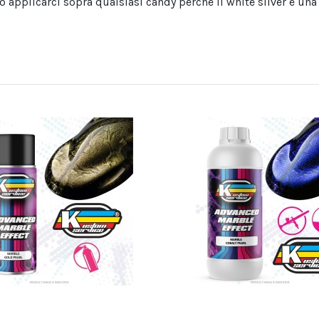
applicarci sopra qualsiasi candy perche il white silver è una