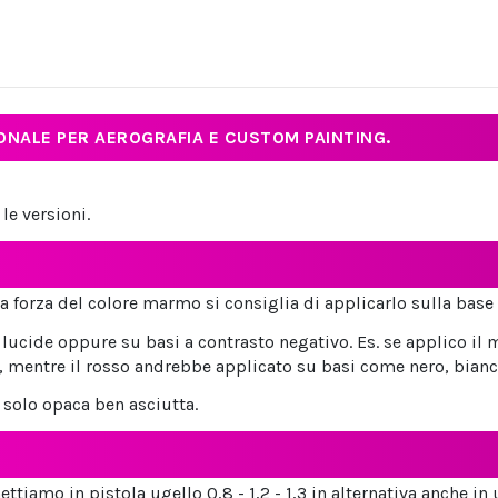
NALE PER AEROGRAFIA E CUSTOM PAINTING.
le versioni.
a forza del colore marmo si consiglia di applicarlo sulla base
lucide oppure su basi a contrasto negativo. Es. se applico il
mentre il rosso andrebbe applicato su basi come nero, bianco, 
 solo opaca ben asciutta.
ettiamo in pistola ugello 0,8 - 1,2 - 1,3 in alternativa anche 