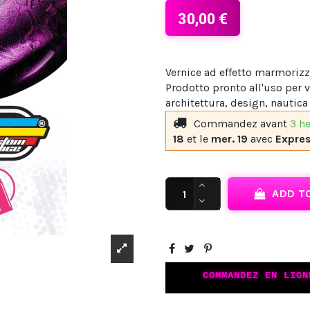
30,00 €
Vernice ad effetto marmorizz
Prodotto pronto all'uso per v
architettura, design, nautica
Commandez avant
3 h
18
et le
mer. 19
avec
Expre
ADD T
COMMANDEZ EN LIGN