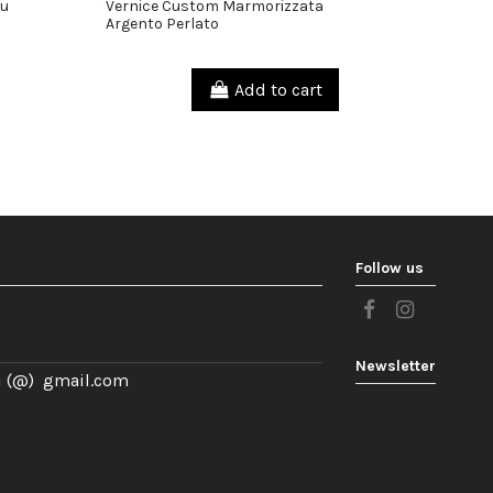
lu
Vernice Custom Marmorizzata
Verni
45,00 €
45,00 €
Argento Perlato
Spray 
Add to cart
Follow us
Newsletter
i (@) gmail.com