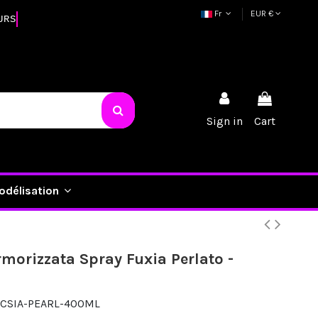
Fr
EUR €
URS
Sign in
Cart
odélisation
orizzata Spray Fuxia Perlato -
CSIA-PEARL-400ML