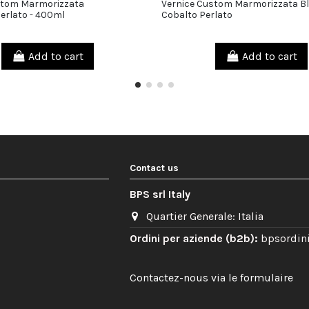
stom Marmorizzata
Vernice Custom Marmorizzata B
30,00 €
erlato - 400ml
Cobalto Perlato
Add to cart
Add to cart
Contact us
BPS srl Italy
Quartier Generale: Italia
Ordini per aziende (b2b):
bpsordin
Contactez-nous via le formulaire