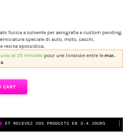
ato fucsia a solvente per aerografia e custom painting.
erniciatura speciale di auto, moto, caschi,
 e resina epossidica.
eures et 25 minutes
pour une livraison
entre le
mar.
ss
O CART
E
ET RECEVEZ VOS PRODUITS EN 3-4 JOURS