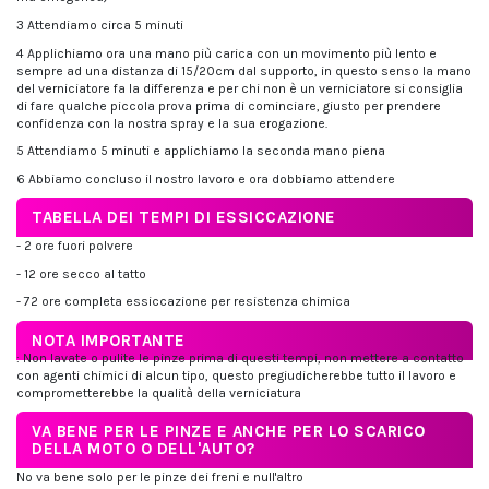
3 Attendiamo circa 5 minuti
4 Applichiamo ora una mano più carica con un movimento più lento e
sempre ad una distanza di 15/20cm dal supporto, in questo senso la mano
del verniciatore fa la differenza e per chi non è un verniciatore si consiglia
di fare qualche piccola prova prima di cominciare, giusto per prendere
confidenza con la nostra spray e la sua erogazione.
5 Attendiamo 5 minuti e applichiamo la seconda mano piena
6 Abbiamo concluso il nostro lavoro e ora dobbiamo attendere
TABELLA DEI TEMPI DI ESSICCAZIONE
- 2 ore fuori polvere
- 12 ore secco al tatto
- 72 ore completa essiccazione per resistenza chimica
NOTA IMPORTANTE
: Non lavate o pulite le pinze prima di questi tempi, non mettere a contatto
con agenti chimici di alcun tipo, questo pregiudicherebbe tutto il lavoro e
comprometterebbe la qualità della verniciatura
VA BENE PER LE PINZE E ANCHE PER LO SCARICO
DELLA MOTO O DELL'AUTO?
No va bene solo per le pinze dei freni e null'altro