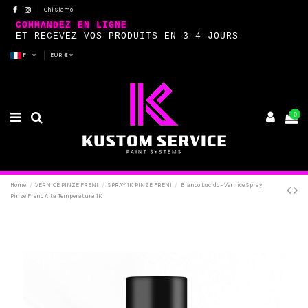
Chi Siamo
COMMANDEZ EN LIGNE
ET RECEVEZ VOS PRODUITS EN 3-4 JOURS
Fr
EUR €
0
Home
VERNICE PINZE FRENI
SPRAY 1K PINZE FRENI
Bianco Lucido - Vernice Spray
Pinze Freno Alta Temperatura 1K