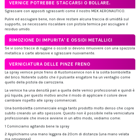
VERNICE POTREBBE STACCARSI O BOLLARE.
Sgrassare con appositi sgrassanti come il nostro MEK AERONAUTICO.
Pulire ed asciugare bene, non deve restare alcuna traccia di umidità sul
supporto, se necessario riscaldare con pistola termica per asciugare il
residuo umido.
RIMOZIONE DI IMPURITA' E OSSIDI METALLICI
Se vi sono tracce di ruggine o ossidi si devono rimuovere con una spazzola
metallica o carte abrasive e sgrassare nuovamente.
VERNICIATURA DELLE PINZE FRENO
La spray vernice pinze freno di Kustomservice non è la solita bomboletta
del brico. Noterete subito che il pulsante erogatore ha un ventaglio come
quello della pistola da carrozzeria.
La vernice ha una densità pari a quella delle vernici professionali e quindi è
più liquida, per questo motivo anche il modo di applicare il colore deve
cambiare rispetto alle spray commerciali.
Una bomboletta commerciale eroga tanto prodotto molto denso che copre
subito creando un alto spessore. Questo non è possibile nella verniciatura
professionale che invece avviene in un altro modo, vediamo come:
1 Cominciamo agitando bene la spray
2 Applichiamo una mano leggera da 20cm di distanza (una mano velata
ma omogenea)