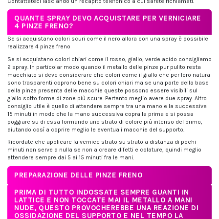
Contattateci lasciando un recapito telefonico a cui sarete richiamati.
QUANTE SPRAY DEVO ACQUISTARE PER VERNICIARE
4 PINZE FRENO?
Se si acquistano colori scuri come il nero allora con una spray è possibile
realizzare 4 pinze freno
Se si acquistano colori chiari come il rosso, giallo, verde acido consigliamo
2 spray. In particolar modo quando il metallo delle pinze pur pulito resta
macchiato si deve considerare che colori come il giallo che per loro natura
sono trasparenti coprono bene su colori chiari ma se una parte della base
della pinza presenta delle macchie queste possono essere visibili sul
giallo sotto forma di zone più scure. Pertanto meglio avere due spray. Altro
consiglio utile è quello di attendere sempre tra una mano e la successiva
15 minuti in modo che la mano successiva copra la prima e si possa
poggiare su di essa formando uno strato di colore più intenso del primo,
aiutando così a coprire meglio le eventuali macchie del supporto.
Ricordate che applicare la vernice strato su strato a distanza di pochi
minuti non serve a nulla se non a creare difetti e colature, quindi meglio
attendere sempre dai 5 ai 15 minuti fra le mani.
PREPARAZIONE DELLE PINZE FRENO
PRIMA DI TUTTO INDOSSATE SEMPRE GUANTI IN
LATTICE E NON TOCCATE MAI IL METALLO A MANI
NUDE, QUESTO PROVOCHEREBBE UNA REAZIONE DI
OSSIDAZIONE DEL SUPPORTO E NEL TEMPO LA