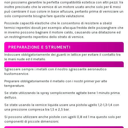
non possiamo garantire la perfetta compatibilità estetica con altri pezzi. Va
inoltre precisato che la vernice di un motore usato anche solo per 6 mesi
può cambiare il suo colore in base all'usura, pertanto prima di verniciare un
solo componente bisogna fare questa valutazione.
Possiede capacità elastiche che le consentono di resistere a sbalzi
termici repentini dovuti per esempio al'acqua fredda delle pozzanghere che
in inverno possono bagnare il motore caldo, causando una dilatazione ed
un restringimento repentino dello strato di vernice.
PREPARAZIONE E STRUMENTI
Indossare obbligatoriamente dei guanti in lattice per evitare il contatto tra
le mani nude ed il metallo.
Sgrassare sempre i metalli con il nostro sgrassante aeronautico
kustomservice.
Preparare obbligatoriamente il metallo con i nostri primer per alte
temperature.
Se state utilizzando la spray semplicemente agitate bene 1 minuto prima
dell'uso.
Se state usando la vernice liquida usare una pistola ugello 1,2-1,3-1,4 con
una pressione compresa tra 1,5 e 2,5 bar.
Si possono utilizzare anche pistole con ugelli 0,8 ed 1 ma questo solo per
componenti di piccole dimensioni.