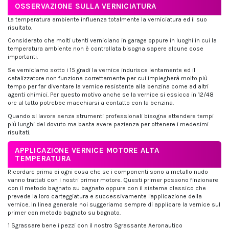
OSSERVAZIONE SULLA VERNICIATURA
La temperatura ambiente influenza totalmente la verniciatura ed il suo
risultato.
Considerato che molti utenti verniciano in garage oppure in luoghi in cui la
temperatura ambiente non è controllata bisogna sapere alcune cose
importanti.
Se verniciamo sotto i 15 gradi la vernice indurisce lentamente ed il
catalizzatore non funziona correttamente per cui impiegherà molto più
tempo per far diventare la vernice resistente alla benzina come ad altri
agenti chimici. Per questo motivo anche se la vernice si essicca in 12/48
ore al tatto potrebbe macchiarsi a contatto con la benzina.
Quando si lavora senza strumenti professionali bisogna attendere tempi
più lunghi del dovuto ma basta avere pazienza per ottenere i medesimi
risultati.
APPLICAZIONE VERNICE MOTORE ALTA
TEMPERATURA
Ricordare prima di ogni cosa che se i componenti sono a metallo nudo
vanno trattati con i nostri primer motore. Questi primer possono finzionare
con il metodo bagnato su bagnato oppure con il sistema classico che
prevede la loro carteggiatura e successivamente l'applicazione della
vernice. In linea generale noi suggeriamo sempre di applicare la vernice sul
primer con metodo bagnato su bagnato.
1 Sgrassare bene i pezzi con il nostro Sgrassante Aeronautico