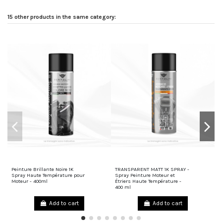
15 other products in the same category:
Peinture Brillante Noire 1K
TRANSPARENT MATT 1K SPRAY -
P
28,00 €
32,00 €
Spray Haute Température pour
Spray Peinture Moteur et
e
Moteur - 400ml
Étriers Haute Température -
T
400 ml
Add to cart
Add to cart